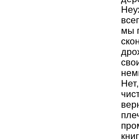
Неу
все
мы 
ско
дро
сво
нем
Нет
чис
вер
пле
про
кни