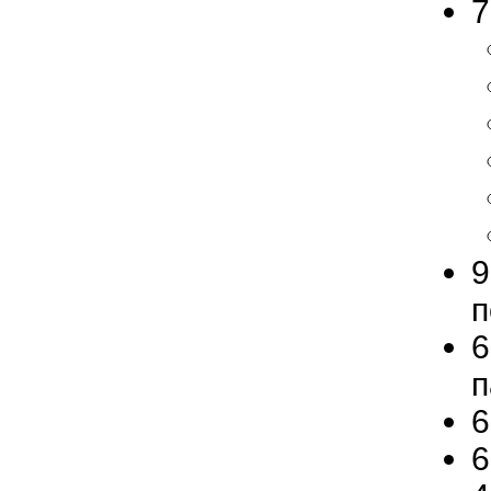
7
9
6
п
6
6