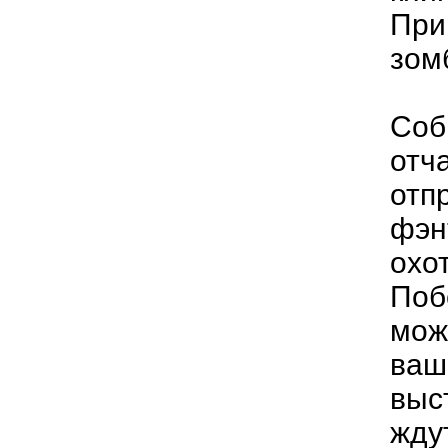
При
зом
Соб
отч
отп
фэн
охо
Поб
мож
ваш
выс
жду