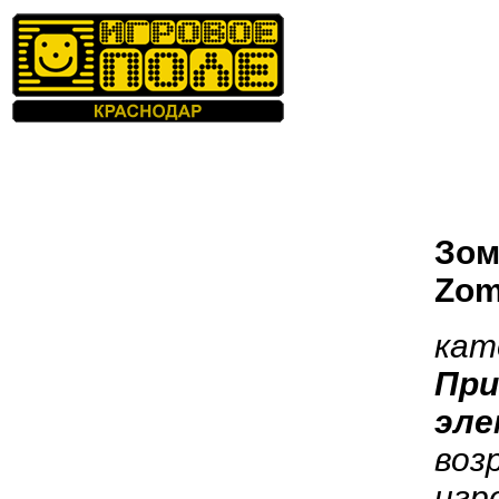
Зом
Zom
кат
При
эле
воз
игр