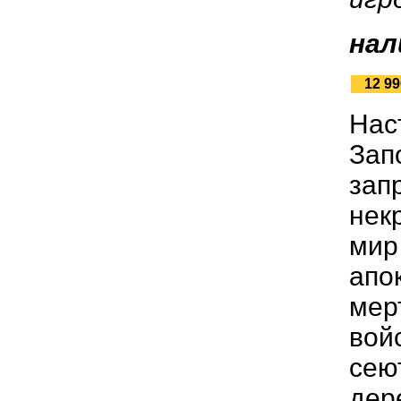
нал
12 99
Нас
Зап
зап
нек
мир
апо
мер
вой
сею
дер