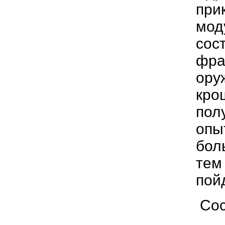
при
мод
сос
фра
ору
кро
пол
опы
бол
тем
пой
Сос