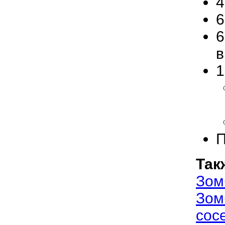
4
6
6
1
П
Так
Зом
Зом
сос