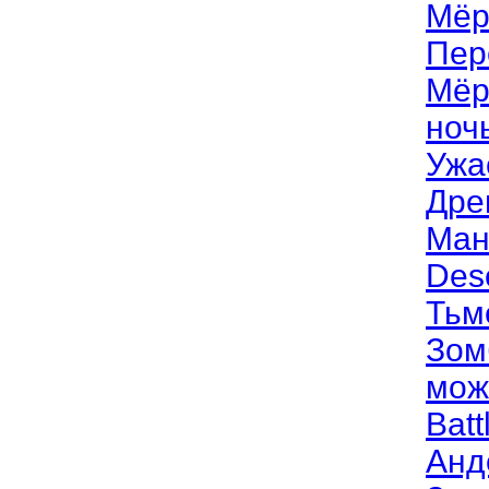
Мёр
Пер
Мёр
ноч
Ужа
Дре
Ман
Des
Тьм
Зом
мож
Batt
Анд