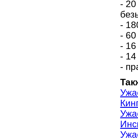
- 2
без
- 18
- 6
- 16
- 14
- п
Так
Ужа
Кин
Ужа
Инс
Ужа