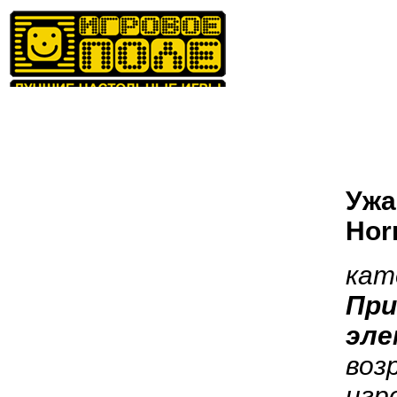
Ужа
Hor
кат
При
эле
воз
игр