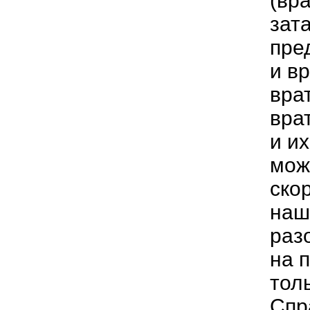
(вр
зат
пре
и в
вра
вра
и и
мож
ско
наш
раз
на 
тол
Спр