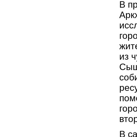
В п
Арк
исс
гор
жит
из 
Сыщ
соб
рес
пом
гор
вто
В с