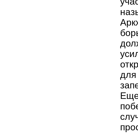
уча
наз
Арк
бор
дол
уси
отк
для
зап
Еще
поб
слу
про