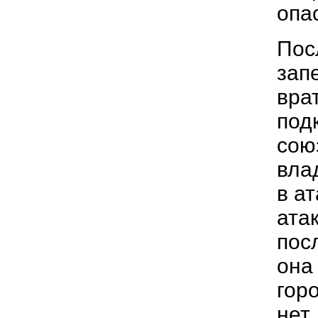
опа
Посл
зап
вра
под
сою
вла
в ат
ата
пос
она
гор
нет