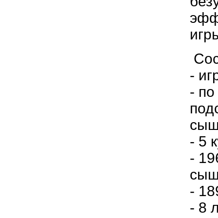
без
эфф
игр
Сос
- иг
- по
под
сыщ
- 5 
- 1
сыщ
- 1
-
8 