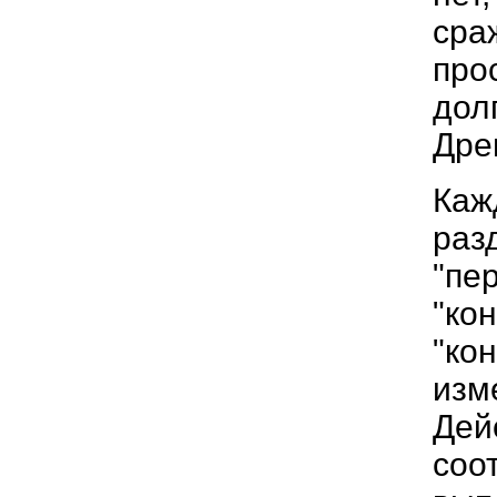
сра
про
дол
Дре
Каж
раз
"пе
"ко
"ко
изм
Дей
соо