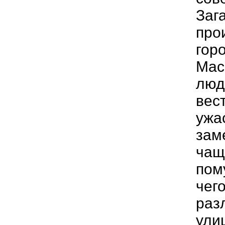
Заг
про
гор
Мас
люд
вес
ужа
зам
чащ
пом
чег
раз
ули