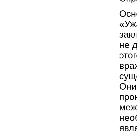
Осн
«Уж
зак
не 
это
вра
сущ
Они
про
меж
нео
явл