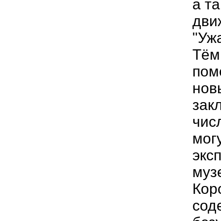
а т
дви
"Уж
Тём
пом
нов
зак
чис
мог
экс
муз
Кор
сод