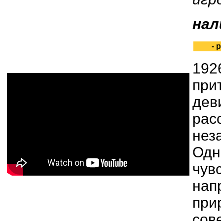
нал
- р
192
при
дев
рас
нез
Одн
чув
нап
при
сов