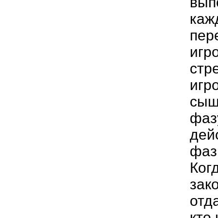
вып
каж
пер
игр
стр
игро
сыщ
фаз
дей
фаз
Ког
зак
отд
кто