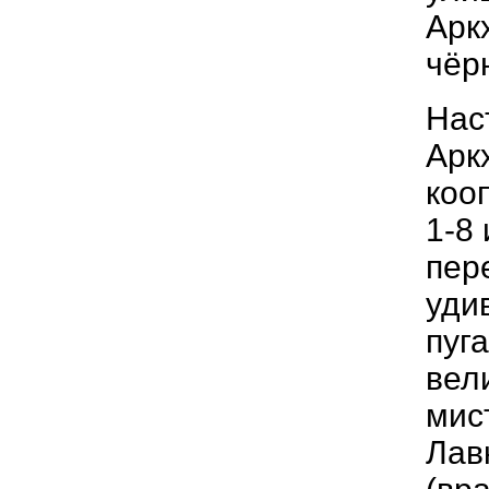
Арк
чёр
Нас
Аркх
коо
1-8
пер
уди
пуг
вел
мис
Лав