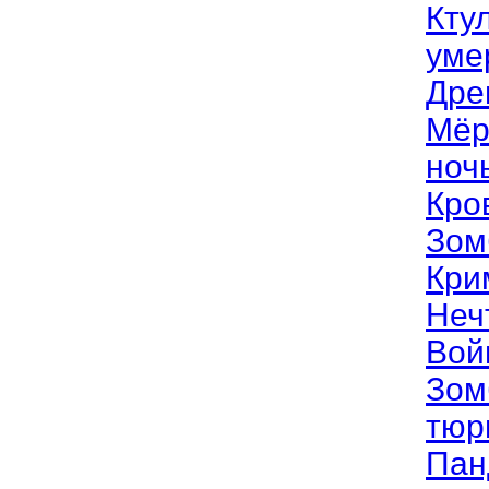
Кту
уме
Дре
Мёр
ноч
Кро
Зом
Кри
Неч
Вой
Зом
тюр
Пан