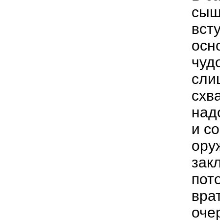
сыщ
всту
осн
чуд
сли
схв
над
и с
ору
зак
пот
вра
оче