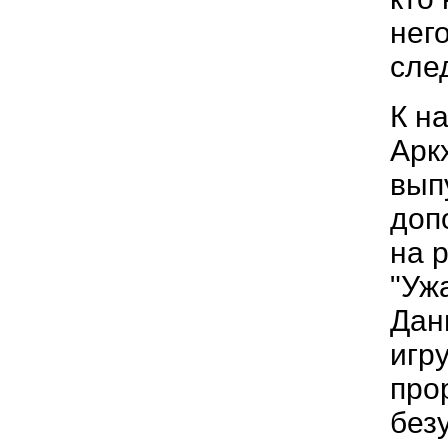
нег
сле
К н
Арк
вып
доп
на 
"Уж
Дан
игр
про
без